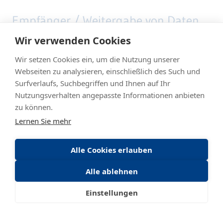
Empfänger / Weitergabe von Daten
Wir verwenden Cookies
Einer Weitergabe der Daten erfolgt an von uns
Wir setzen Cookies ein, um die Nutzung unserer
beauftragte Dienstleister, die
Webseiten zu analysieren, einschließlich des Such und
Überwachungsaufgaben für unser
Surfverlaufs, Suchbegriffen und Ihnen auf Ihr
Unternehmen wahrnehmen.
Nutzungsverhalten angepasste Informationen anbieten
zu können.
Im Falle des Verdachts von strafbaren
Lernen Sie mehr
Handlungen geben wir die Daten zudem ggf.
an Strafverfolgungsbehörden weiter.
Alle Cookies erlauben
Ansonsten werden die Daten nur
Alle ablehnen
weitergegeben, wenn es eine Rechtsgrundlage
Einstellungen
für die Weitergabe gibt. Dies kann
insbesondere der Fall sein, wenn die Polizei