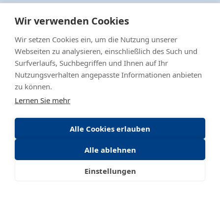
Wir verwenden Cookies
OTTO FUCHS KG
Wir setzen Cookies ein, um die Nutzung unserer
Webseiten zu analysieren, einschließlich des Such und
Mehr erfahren
Surfverlaufs, Suchbegriffen und Ihnen auf Ihr
Nutzungsverhalten angepasste Informationen anbieten
zu können.
Lernen Sie mehr
SCHÜCO International KG
Alle Cookies erlauben
Mehr erfahren
Alle ablehnen
Einstellungen
OTTO FUCHS
Surface Technology GmbH & Co.